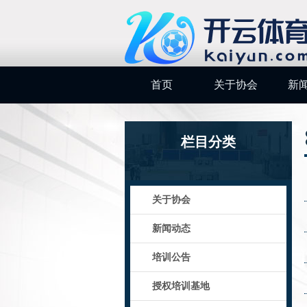
首页
关于协会
新
栏目分类
关于协会
新闻动态
培训公告
授权培训基地