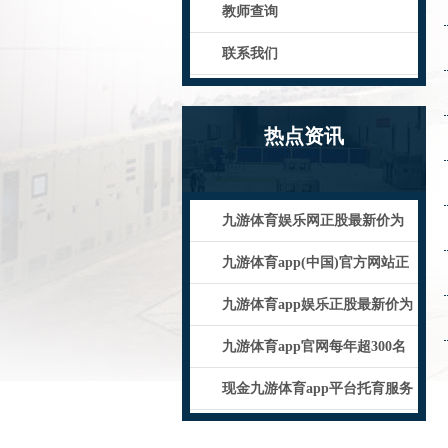
教师查询
联系我们
热点资讯
九游体育娱乐网正股最新价为
2.92元-Ninegame-九游
九游体育app(中国)官方网站正
股最新价为3.95元-Nin
九游体育app娱乐正股最新价为
9.6元-Ninegame-九
九游体育app官网每年超300名
本科毕业时参加QS世界前10
现金九游体育app平台托育服务
缺失导致劳能源供给受限等问题-