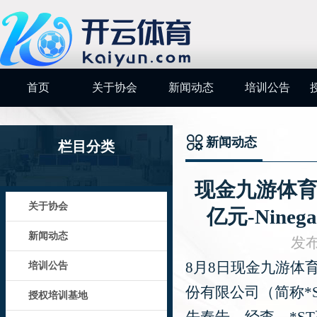
首页
关于协会
新闻动态
培训公告
新闻动态
栏目分类
你的位置：
Ninegame-九游体育(中国)
现金九游体育
关于协会
亿元-Nineg
Ninegame-九游体育(中国)官方网站|jiu
新闻动态
发布
8月8日现金九游体
培训公告
份有限公司（简称*
授权培训基地