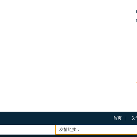
首页
|
关
友情链接：