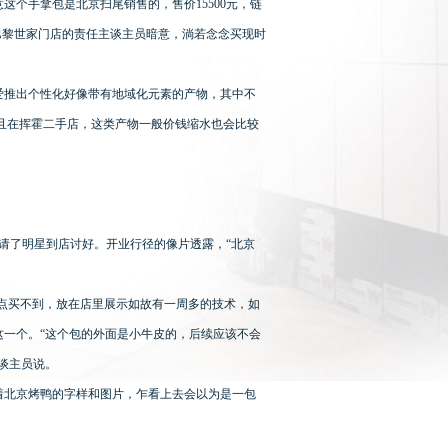
个手拿包是北京扫尾销售的，售价15500元，链
巴黎世家门店的责任主谈主员暗意，淌若念念买现时
推出个性化好像带有地域化元素的产物，其中不
况且在挥霍二手店，这类产物一般价钱缩水也会比较
了明星到店讨好。开业行径的像片透露，“北京
点买不到，放在店里展示如故有一周多的技术，如
这一个。“这个包的外面是小牛皮的，后续应该不会
谈主员说。
北京烤鸭的字样和图片，乍看上去会以为是一包