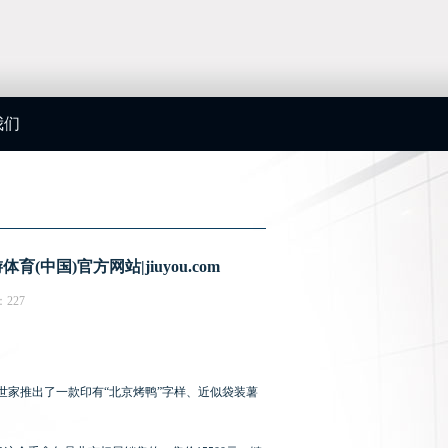
我们
p平台如故卖出去了10多个-Ninegame-九游体育(中
(中国)官方网站|jiuyou.com
：227
世家推出了一款印有“北京烤鸭”字样、近似袋装薯