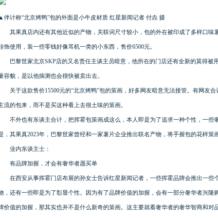
▲伴计称“北京烤鸭”包的外面是小牛皮材质 红星新闻记者 付垚 摄
其果真店内还有其他近似的产物，关联词尺寸较小，包的外在被印成了多样口味薯
挂饰使用，装一些零钱好像耳机一类的小东西，售价6500元。
巴黎世家北京SKP店的又名责任主谈主员暗意，他所在的门店还有全新的莫得被用
量容貌，是以他揣测也会很快被卖出去。
关于这款售价15500元的“北京烤鸭”包的策画，好多网友暗意无法接管。有网友
主流的包来，而不是买这种看上去很土味的策画。
不外也有东谈主合计，把挥霍包策画成这么，本人即是为了追求一种个性，一些奢
是，其果真2023年，巴黎世家曾经和一家薯片企业推出联名产物，将手握包的花样策
业内东谈主士：
有品牌加握，才会有奢华者愿买单
在西安从事挥霍门店布展的孙女士告诉红星新闻记者，一些挥霍品牌会推出一些个
物，还有一些即是为了彰显个性。因为有了品牌价值的加握，会有一部分奢华者兴隆
牌价值的加握，那其实也并不是什么新奇的策画。这主要就看奢华者的奢华智商和对品