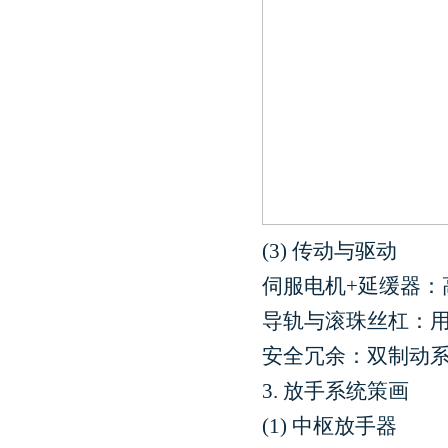
(3) 传动与驱动
伺服电机+延缓器：
导轨与滚珠丝杠：
安全冗余：双制动
3. 放手系统策画
(1) 中枢放手器