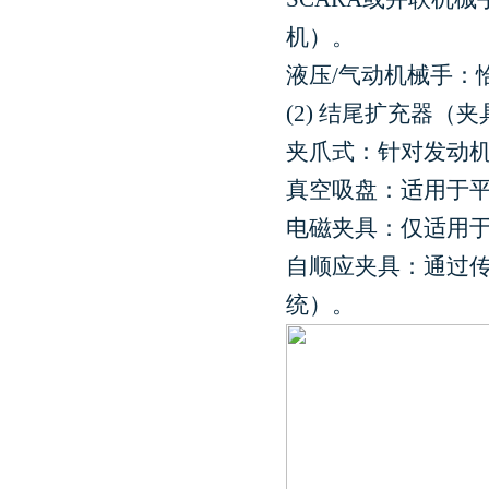
机）。
液压/气动机械手：
(2) 结尾扩充器（
夹爪式：针对发动
真空吸盘：适用于
电磁夹具：仅适用
自顺应夹具：通过
统）。