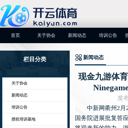
首页
关于协会
新闻动态
培训公告
新闻动态
栏目分类
你的位置：
Ninegame-九游体育(中国)
现金九游体育
关于协会
Ninega
游体育(中国)官方网站|jiuyou.com
新闻动态
发布
中新网衢州2月27
培训公告
国务院进展批复答
授权培训基地