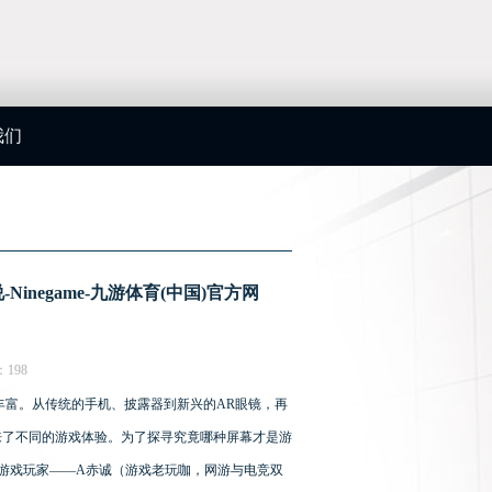
我们
p娱乐关于追求高刷新率和低蔓延的电竞玩家来说-
negame-九游体育(中国)官方网
：198
富。从传统的手机、披露器到新兴的AR眼镜，再
家们带来了不同的游戏体验。为了探寻究竟哪种屏幕才是游
深游戏玩家——A赤诚（游戏老玩咖，网游与电竞双