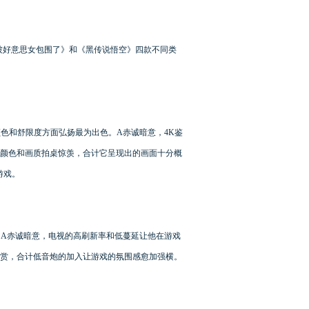
好意思女包围了》和《黑传说悟空》四款不同类
颜色和舒限度方面弘扬最为出色。A赤诚暗意，4K鉴
的颜色和画质拍桌惊羡，合计它呈现出的画面十分概
游戏。
分。A赤诚暗意，电视的高刷新率和低蔓延让他在游戏
赞赏，合计低音炮的加入让游戏的氛围感愈加强横。