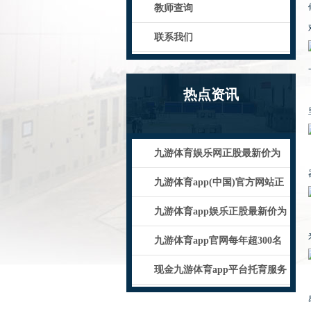
教师查询
联系我们
热点资讯
九游体育娱乐网正股最新价为
2.92元-Ninegame-九游
九游体育app(中国)官方网站正
股最新价为3.95元-Nin
九游体育app娱乐正股最新价为
9.6元-Ninegame-九
九游体育app官网每年超300名
本科毕业时参加QS世界前10
现金九游体育app平台托育服务
缺失导致劳能源供给受限等问题-