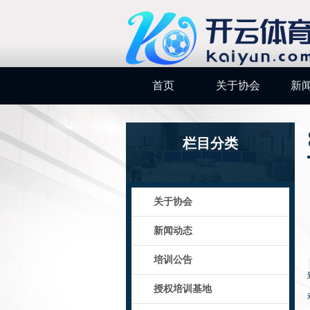
首页
关于协会
新
栏目分类
关于协会
新闻动态
培训公告
授权培训基地