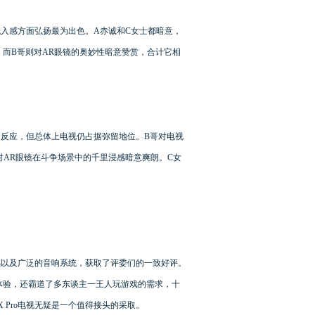
代入感方面弘扬最为出色。A赤诚和C女士都暗意，
而B哥则对AR眼镜的奥妙性暗意赞赏，合计它相
反应，但总体上电视仍占据弥留地位。B哥对电视
期对AR眼镜在斗争场景中的千里浸感暗意爽朗。C女
浸感以及广泛的音响系统，获取了评委们的一致好评。
体验，还霸道了多东谈主一王人玩游戏的需求，十
 Pro电视无疑是一个值得接头的采取。