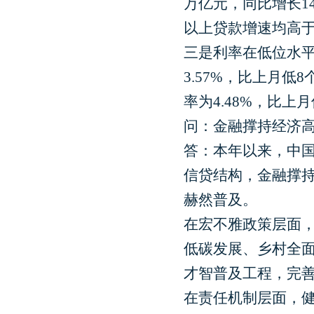
万亿元，同比增长14
以上贷款增速均高
三是利率在低位水
3.57%，比上月
率为4.48%，比
问：金融撑持经济
答：本年以来，中国
信贷结构，金融撑
赫然普及。
在宏不雅政策层面
低碳发展、乡村全
才智普及工程，完
在责任机制层面，