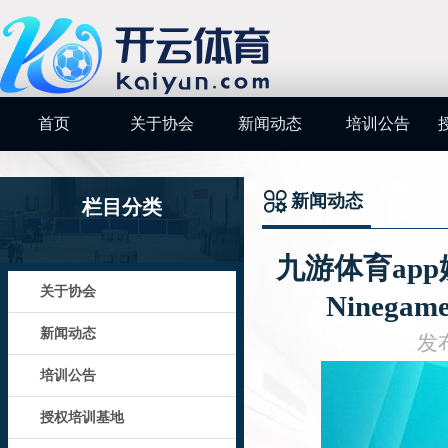
首页
关于协会
新闻动态
培训公告
新闻动态
栏目分类
你的位置：
Ninegame-九游体育(中国)
九游体育app
关于协会
Ninega
游体育(中国)官方网站|jiuyou.com
新闻动态
发布
培训公告
授权培训基地